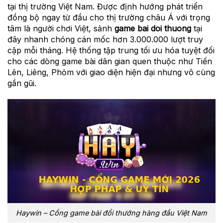
tại thị trường Việt Nam. Được định hướng phát triển
đồng bộ ngay từ đầu cho thị trường châu Á với trọng
tâm là người chơi Việt, sảnh
game bai doi thuong
tại
đây nhanh chóng cán mốc hơn 3.000.000 lượt truy
cập mỗi tháng. Hệ thống tập trung tối ưu hóa tuyệt đối
cho các dòng game bài dân gian quen thuộc như Tiến
Lên, Liêng, Phỏm với giao diện hiện đại nhưng vô cùng
gần gũi.
Haywin – Cổng game bài đổi thưởng hàng đầu Việt Nam