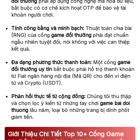
đổi thưởng
phải áp dụng công nghệ mã hóa dữ liệu,
bắt buộc có cơ chế kích hoạt OTP để bảo vệ tài
khoản người chơi.
Tính công bằng và minh bạch:
Thuật toán chia bài
(RNG) của cổng
game đổi thưởng
phải đạt chuẩn
ngẫu nhiên tuyệt đối, nói không với việc can thiệp
kết quả.
Đa dạng phương thức thanh toán:
Một cổng
game
đổi thưởng uy tín
bắt buộc phải hỗ trợ thanh khoản
từ Fiat ngân hàng nội địa (Mã QR) cho đến ví điện
tử và Crypto (USDT).
Phản hồi thực tế từ cộng đồng:
Chúng tôi thu thập
và chọn lọc ý kiến từ những tay chơi
game bai doi
thuong
lâu năm, loại bỏ những trang bị dính phốt
giam tiền.
Giới Thiệu Chi Tiết Top 10+ Cổng Game