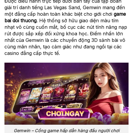
Được điều hành trực tiếp dưới bàn tay của tập đoàn
giải trí danh tiếng Las Vegas Sand, Gemwin mang đến
một đẳng cấp hoàn toàn khác biệt cho giới chơi
game
bai doi thuong
. Hệ thống sở hữu giao diện màu tím
nhạt vô cùng cuốn mắt, bố cục các nút tính năng nạp
rút được sắp xếp đối xứng khoa học. Điểm nhấn lớn
nhất của Gemwin là các chuyển động 3D sảnh bài vô
cùng mãn nhãn, tạo cảm giác như đang ngồi tại các
casino đẳng cấp thực tế.
Gemwin – Cổng game hấp dẫn hàng đầu người chơi