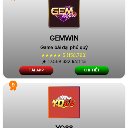
GEMWIN
Game bài đại phú quý
★★★★★ 5 (150.783)
17.568.332 lượt tải
TẢI APP
CHI TIẾT