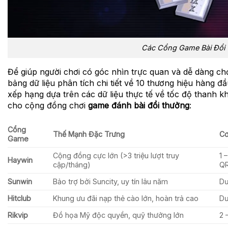
Các Cổng Game Bài Đổi 
Để giúp người chơi có góc nhìn trực quan và dễ dàng c
bảng dữ liệu phân tích chi tiết về 10 thương hiệu hàng 
xếp hạng dựa trên các dữ liệu thực tế về tốc độ thanh k
cho cộng đồng chơi
game đánh bài đổi thưởng
:
Cổng
Thế Mạnh Đặc Trưng
Cơ
Game
Cộng đồng cực lớn (>3 triệu lượt truy
1 
Haywin
cập/tháng)
Q
Sunwin
Bảo trợ bởi Suncity, uy tín lâu năm
Dư
Hitclub
Khung ưu đãi nạp thẻ cào lớn, hoàn trả cao
Dư
Rikvip
Đồ họa Mỹ độc quyền, quỹ thưởng lớn
2 