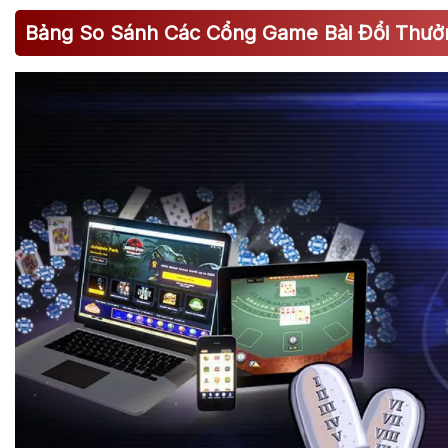
Bảng So Sánh Các Cổng Game Bài Đổi Thưở