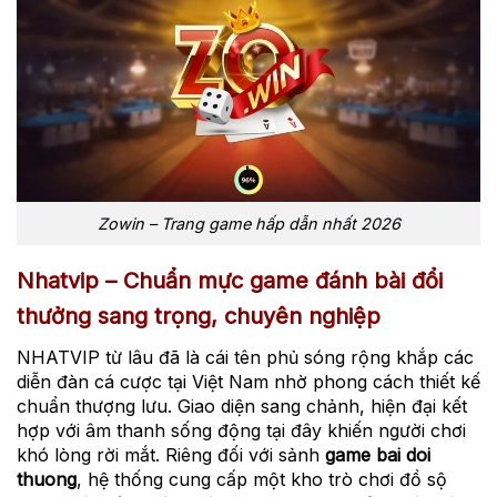
Zowin – Trang game hấp dẫn nhất 2026
Nhatvip – Chuẩn mực game đánh bài đổi
thưởng sang trọng, chuyên nghiệp
NHATVIP từ lâu đã là cái tên phủ sóng rộng khắp các
diễn đàn cá cược tại Việt Nam nhờ phong cách thiết kế
chuẩn thượng lưu. Giao diện sang chảnh, hiện đại kết
hợp với âm thanh sống động tại đây khiến người chơi
khó lòng rời mắt. Riêng đối với sảnh
game bai doi
thuong
, hệ thống cung cấp một kho trò chơi đồ sộ